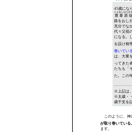
45歳に
とよあしはら
み
豊葦原
路をおし
充分でな
代々父祖の
になる。
を設け相
巻いてい
は、大業
ってきた
たちも「
た。この
※上記は
※太歳・
歳干支を
このように、神武
が取り巻いている
ます。