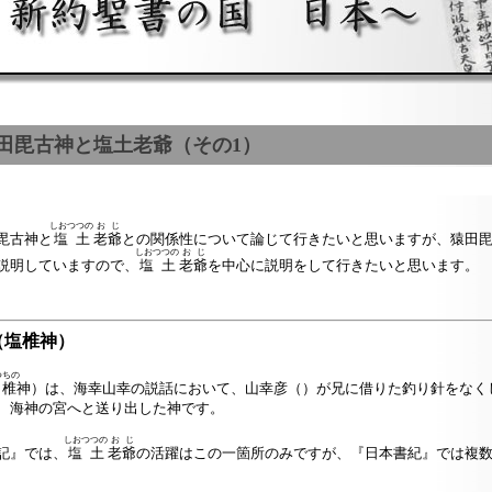
猿田毘古神と塩土老爺（その1）
しおつつの
おじ
毘古神と
塩土
老爺
との関係性について論じて行きたいと思いますが、猿田
しおつつの
おじ
説明していますので、
塩土
老爺
を中心に説明をして行きたいと思います。
（塩椎神）
つちの
椎
神）は、海幸山幸の説話において、山幸彦（
）が兄に借りた釣り針をなく
、海神の宮へと送り出した神です。
しおつつの
おじ
記』では、
塩土
老爺
の活躍はこの一箇所のみですが、『日本書紀』では複