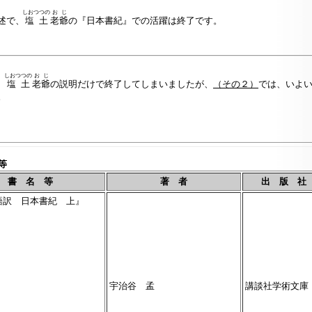
しおつつの
おじ
述で、
塩土
老爺
の『日本書紀』での活躍は終了です。
しおつつの
おじ
、
塩土
老爺
の説明だけで終了してしまいましたが、
（その２）
では、いよ
。
等
書 名 等
著 者
出 版 社
語訳 日本書紀 上』
宇治谷 孟
講談社学術文庫