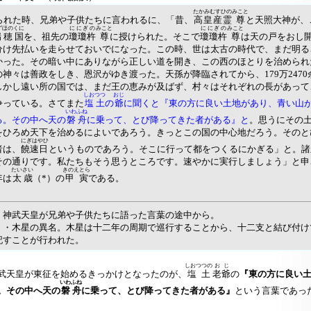
たかみむすひの
みこと
なられた時、兄弟や子供たちに言われるに、「昔、
高皇産霊
尊
と天照大神が、
ずほのくに
ににぎの
みこと
ににぎの
みこと
瑞穂国
を、祖先の
瓊瓊杵
尊
に授けられた。そこで
瓊瓊杵
尊
は天の戸をおし
分け先払いを走らせておいでになった。この時、世は太古の時代で、まだ明る
かった。その暗い中にありながら正しい道を開き、この西のほとりを治められ
神々は善政をしき、恩沢がゆき渡った。天孫が降臨されてから、179万2470
しかし遠い所の国では、まだ王の恵みが及ばず、村々はそれぞれの長があって
しおつつ
おじ
争っている。さてまた
塩土
の
爺
に聞くと『東の方に良い土地があり、青い山
いわふね
る。その中へ天の
磐舟
に乗って、とび降ってきた者がある』と
。思うにその
をひろめ天下を治めるによいであろう。きっとこの国の中心地だろう。そのと
にぎはやひ
者は、
饒速日
というものであろう。そこに行って都をつくるにかぎる」と。諸
その通りです。私たちもそう思うところです。速やかに実行しましょう」と申
たいさい
きのえとら
年は
太歳
（*）の
甲寅
である。
、神武天皇が兄弟や子供たちに語った言葉の途中から。
・・木星の異名。木星は十二年の周期で巡行することから、十二支と結び付け
記すことが行われた。
しおつつの
おじ
天皇が東征を始めるきっかけとなったのが、
塩土
老爺
の
『東の方に良い
いわふね
。その中へ天の
磐舟
に乗って、とび降ってきた者がある』
という言葉であっ