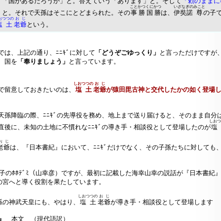
、「国があるだろうか」と。答えていう「あります」と。そして
「勅のままに
ことかつくにかつ
いざなぎの
みこと
」
と。それで天孫はそこにとどまられた。その
事勝国勝
は、
伊奘諾
尊
の子
おつつの
おじ
塩土
老爺
という。
は、上記の通り、ﾆﾆｷﾞに対して
「どうぞごゆっくり」
と言っただけですが
、国を
「奉りましょう」
と言っています。
しおつつの
おじ
で留意しておきたいのは、
塩土
老爺
が猿田毘古神と交代したかの如く登場
孫降臨の際、ﾆﾆｷﾞの先導役を務め、地上まで送り届けると、そのまま自分
しおつ
直後に、未知の土地に不慣れなﾆﾆｷﾞの導き手・相談役として登場したのが
塩
おじ
老爺
は、『日本書紀』において、ﾆﾆｷﾞだけでなく、その子孫たちに対しても
の子のﾎﾎﾃﾞﾐ（山幸彦）ですが、最初に記載した海幸山幸の説話が『日本書紀
神の宮へと導く役割を果たしています。
しおつつの
おじ
の孫の神武天皇にも、やはり、
塩土
老爺
が導き手・相談役として登場します
』
本文 （現代語訳）