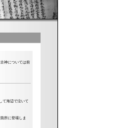
毘古神については前
して海辺で泣いて
数箇所に登場しま