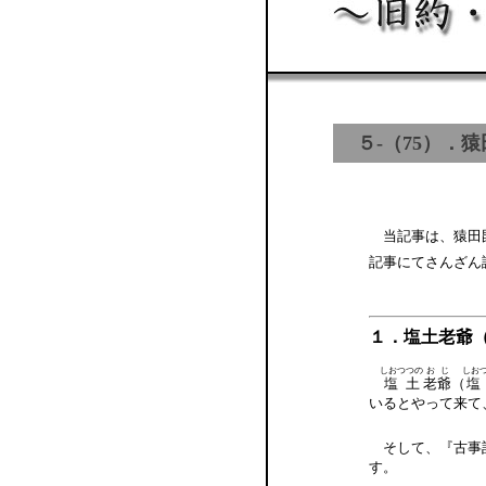
５-（75）．
当記事は、猿田
記事にてさんざん
１．塩土老爺
しおつつの
おじ
しお
塩土
老爺
（
塩
いるとやって来て
そして、『古事
す。