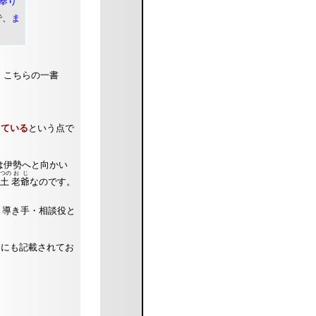
奉り
で、
ま
、こちらの一書
している
という点で
は伊勢へと向かい
つの
おじ
土
老爺
なのです。
、導き手・相談役と
』にも記載されてお