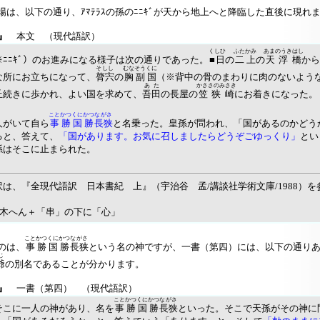
は、以下の通り、ｱﾏﾃﾗｽの孫のﾆﾆｷﾞが天から地上へと降臨した直後に現れ
』
本文 （現代語訳）
くしひ
ふたかみ
あまのうきはし
ﾆﾆｷﾞ）のお進みになる様子は次の通りであった。
■日
の
二上
の
天浮橋
から
そしし
むなそうくに
な所にお立ちになって、
膂宍
の
胸副国
（※背中の骨のまわりに肉のないよう
あた
かささのみさき
丘続きに歩かれ、よい国を求めて、
吾田
の長屋の
笠狭崎
にお着きになった。
ことかつくにかつ
ながさ
がいて自ら
事勝国勝
長狭
と名乗った。皇孫が問われ、「国があるのかどう
ると、答えて、
「国があります。お気に召しましたらどうぞごゆっくり」
とい
孫はそこに止まられた。
は、『全現代語訳 日本書紀 上』（宇治谷 孟/講談社学術文庫/1988）を
・木へん＋「串」の下に「心」
ことかつくにかつ
ながさ
のは、
事勝国勝
長狭
という名の神ですが、一書（第四）には、以下の通り
じ
爺
の別名であることが分かります。
』
一書（第四） （現代語訳）
ことかつくにかつ
ながさ
こに一人の神があり、名を
事勝国勝
長狭
といった。そこで天孫がその神に