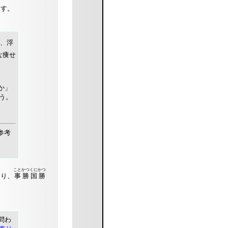
ます。
、浮
な痩せ
か」
う。
参考
ことかつくにかつ
あり、
事勝国勝
問わ