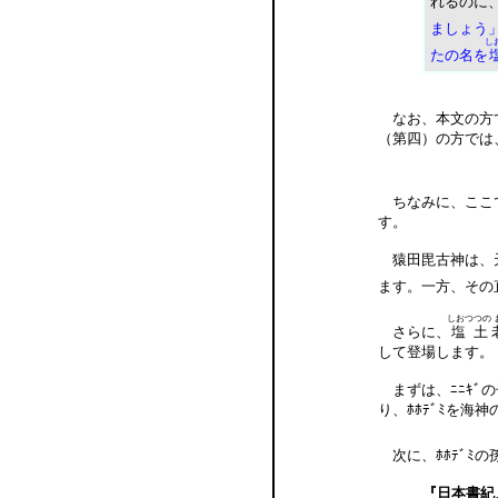
れるのに
ましょう
し
たの名を
なお、本文の方で
（第四）の方では
ちなみに、ここ
す。
猿田毘古神は、天
ます。一方、その
しおつつの
さらに、
塩土
して登場します。
まずは、ﾆﾆｷﾞ
り、ﾎﾎﾃﾞﾐを海
次に、ﾎﾎﾃﾞﾐ
『日本書紀