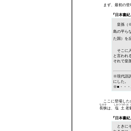
まず、最初の登場
『日本書紀
皇孫（※
島の平ら
た国）を
そこに人
と言われ
それで皇
※現代語訳
にした。
※■・・
ここに登場した
ながさ
しおつつの
お
長狭
は、
塩土
老
『日本書紀
ときにそ