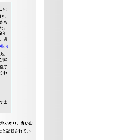
この
開き、
さも
た。
余年
、境
が取り
土地
び降
皇子
され
て太
土地があり、青い山
たと記載されてい